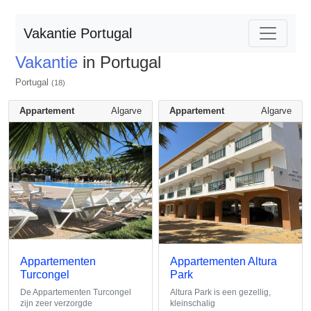
Vakantie Portugal
Vakantie
in Portugal
Portugal
(18)
Appartement
Algarve
Appartement
Algarve
Appartementen
Appartementen Altura
Turcongel
Park
De Appartementen Turcongel
Altura Park is een gezellig,
zijn zeer verzorgde
kleinschalig