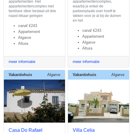
appartementen. Het
appartementencomplex,
appartementencomplex met
waarbij je enkel de
familiare sfeer bestaat uit drie
parkeerplaats over hoeft te
naast elkaar gelegen
steken voor je al bij de duinen
en het
vanaf
€243
vanaf
€243
Appartement
Appartement
Algarve
Algarve
Altura
Altura
meer informatie
meer informatie
Vakantiehuis
Algarve
Vakantiehuis
Algarve
Casa Do Rafael
Villa Celia