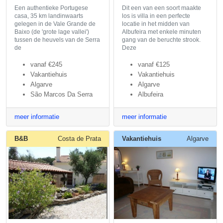
Een authentieke Portugese
Dit een van een soort maakte
casa, 35 km landinwaarts
los is villa in een perfecte
gelegen in de Vale Grande de
locatie in het midden van
Baixo (de 'grote lage vallei')
Albufeira met enkele minuten
tussen de heuvels van de Serra
gang van de beruchte strook.
de
Deze
vanaf
€245
vanaf
€125
Vakantiehuis
Vakantiehuis
Algarve
Algarve
São Marcos Da Serra
Albufeira
meer informatie
meer informatie
B&B
Costa de Prata
Vakantiehuis
Algarve