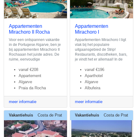
Appartementen
Appartementen
Mirachoro II Rocha
Mirachoro I
Voor een ontspannen vakantie
Appartementen Mirachoro I ligt
in de Portugese Algarve, ben je
vlak bij het populaire
bij appartementen Mirachoro II
uitgaansgebied de Strip!
Rochaaan het juiste adres. De
Restaurants, discotheken, bars,
ruime, eenvoudige
je vindt het er allemaal! In de
vanaf
€208
vanaf
€196
Appartement
Aparthotel
Algarve
Algarve
Praia da Rocha
Albufeira
meer informatie
meer informatie
Vakantiehuis
Costa de Prata
Vakantiehuis
Costa de Prata