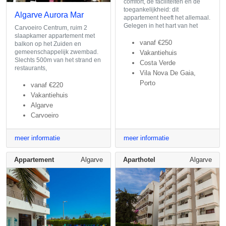
comfort, de faciliteiten en de
toegankelijkheid: dit
Algarve Aurora Mar
appartement heeft het allemaal.
Gelegen in het hart van het
Carvoeiro Centrum, ruim 2
slaapkamer appartement met
vanaf
€250
balkon op het Zuiden en
gemeenschappelijk zwembad.
Vakantiehuis
Slechts 500m van het strand en
Costa Verde
restaurants,
Vila Nova De Gaia,
Porto
vanaf
€220
Vakantiehuis
Algarve
Carvoeiro
meer informatie
meer informatie
Appartement
Algarve
Aparthotel
Algarve