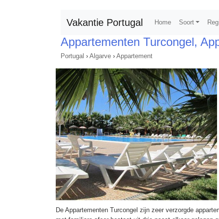
Vakantie Portugal
Home
Soort
Reg
Appartementen Turcongel, Ap
Portugal
›
Algarve
›
Appartement
De Appartementen Turcongel zijn zeer verzorgde appart