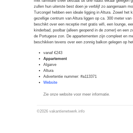
met familiare sfeer bestaat uit drie naast elkaar gelegen 
zullen hun uiterste best doen je verblijf zo aangenaam 
Turcongel hebben een ideale ligging in Altura. Zowel het 
gezellige centrum van Altura liggen op ca. 300 meter va
beschikt over een receptie met gratis wifi, een lounge, 
kinderbad, poolbar (alleen geopend in de zomer) en een zo
de Portugese zon. De appartementen zijn compleet en met
beschikken tevens over een zonnig balkon gelegen op het
vanaf
€243
Appartement
Algarve
Altura
Advertentie nummer: #a113371
Website
Zie onze website voor meer informatie.
©2026
vakantienetwerk.info