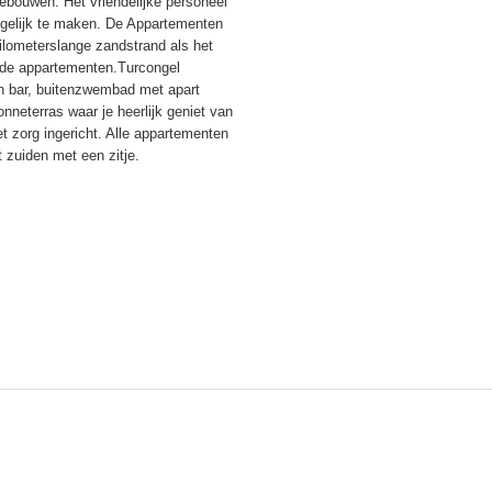
gebouwen. Het vriendelijke personeel
mogelijk te maken. De Appartementen
kilometerslange zandstrand als het
n de appartementen.Turcongel
een bar, buitenzwembad met apart
nneterras waar je heerlijk geniet van
 zorg ingericht. Alle appartementen
 zuiden met een zitje.