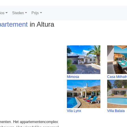
ios
Steden
Prijs
partement
in Altura
Mimosa
Casa Milhaf
Vila Lynx
Villa Balaia
ementen. Het appartementencomplex