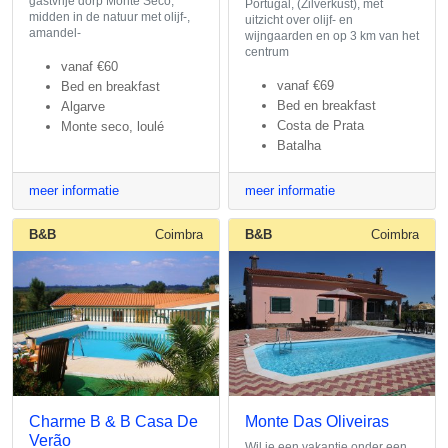
gastvrije dorp Monte Seco,
Portugal, (Zilverkust), met
midden in de natuur met olijf-,
uitzicht over olijf- en
amandel-
wijngaarden en op 3 km van het
centrum
vanaf
€60
vanaf
€69
Bed en breakfast
Bed en breakfast
Algarve
Costa de Prata
Monte seco, loulé
Batalha
meer informatie
meer informatie
B&B
Coimbra
B&B
Coimbra
Charme B & B Casa De
Monte Das Oliveiras
Verão
Wil je een vakantie onder een