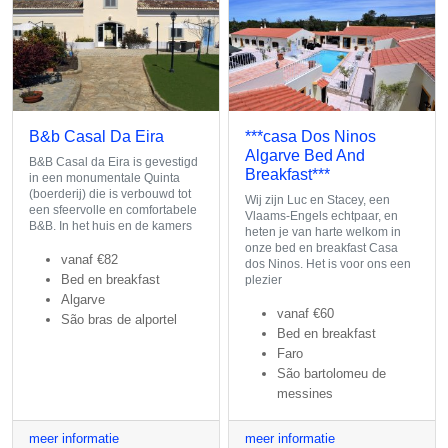
B&b Casal Da Eira
***casa Dos Ninos
Algarve Bed And
B&B Casal da Eira is gevestigd
Breakfast***
in een monumentale Quinta
(boerderij) die is verbouwd tot
Wij zijn Luc en Stacey, een
een sfeervolle en comfortabele
Vlaams-Engels echtpaar, en
B&B. In het huis en de kamers
heten je van harte welkom in
onze bed en breakfast Casa
vanaf
€82
dos Ninos. Het is voor ons een
Bed en breakfast
plezier
Algarve
vanaf
€60
São bras de alportel
Bed en breakfast
Faro
São bartolomeu de
messines
meer informatie
meer informatie