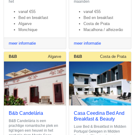
het
maanden
vanaf
€55
vanaf
€55
Bed en breakfast
Bed en breakfast
Algarve
Costa de Prata
Monchique
Macalhona / alfeizerão
meer informatie
meer informatie
B&B
Algarve
B&B
Costa de Prata
B&b Candelária
Casa Ceedina Bed And
Breakfast & Beauty
B&B Candelária is een
prachtige romantische plek en
Luxe Bed & Breakfast in Midden
ligt tegen een heuvel in het
Portugal Gelegen in Midden