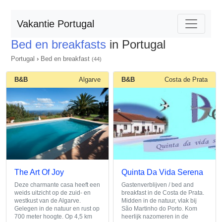
Vakantie Portugal
Bed en breakfasts
in Portugal
Portugal
›
Bed en breakfast
(44)
B&B
Algarve
B&B
Costa de Prata
The Art Of Joy
Quinta Da Vida Serena
Deze charmante casa heeft een
Gastenverblijven / bed and
weids uitzicht op de zuid- en
breakfast in de Costa de Prata.
westkust van de Algarve.
Midden in de natuur, vlak bij
Gelegen in de natuur en rust op
São Martinho do Porto. Kom
700 meter hoogte. Op 4,5 km
heerlijk nazomeren in de