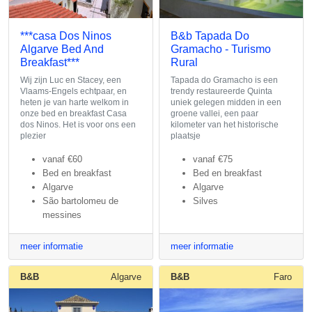
***casa Dos Ninos
B&b Tapada Do
Algarve Bed And
Gramacho - Turismo
Breakfast***
Rural
Wij zijn Luc en Stacey, een
Tapada do Gramacho is een
Vlaams-Engels echtpaar, en
trendy restaureerde Quinta
heten je van harte welkom in
uniek gelegen midden in een
onze bed en breakfast Casa
groene vallei, een paar
dos Ninos. Het is voor ons een
kilometer van het historische
plezier
plaatsje
vanaf
€60
vanaf
€75
Bed en breakfast
Bed en breakfast
Algarve
Algarve
São bartolomeu de
Silves
messines
meer informatie
meer informatie
B&B
Algarve
B&B
Faro