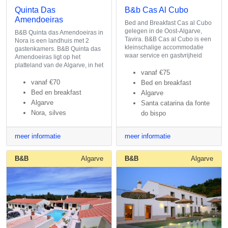
Quinta Das
B&b Cas Al Cubo
Amendoeiras
Bed and Breakfast Cas al Cubo
gelegen in de Oost-Algarve,
B&B Quinta das Amendoeiras in
Tavira. B&B Cas al Cubo is een
Nora is een landhuis met 2
kleinschalige accommodatie
gastenkamers. B&B Quinta das
waar service en gastvrijheid
Amendoeiras ligt op het
platteland van de Algarve, in het
vanaf
€75
vanaf
€70
Bed en breakfast
Bed en breakfast
Algarve
Algarve
Santa catarina da fonte
Nora, silves
do bispo
meer informatie
meer informatie
B&B
Algarve
B&B
Algarve