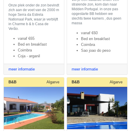
stralende zon, kom dan naar
Onze plek onder de zon bevindt
Midden Portugal. in onze pas
zich aan de voet van de 2000 m
opgestarte BB hebben we
hoge Serra da Estrela
slechts twee kamers , dus geen
Nationaal Park, waar je verblijft
massa
in Charme b & b Casa de
Verão.
vanaf
€60
vanaf
€65
Bed en breakfast
Bed en breakfast
Coimbra
Coimbra
Sao joao do peso
Coja - arganil
meer informatie
meer informatie
B&B
Algarve
B&B
Algarve