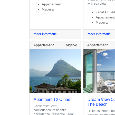
with sea view
Appartement
Madeira
vanaf
€1,344
Appartement
Madeira
meer informatie
meer informatie
Appartement
Algarve
Appartement
Apartment T2 Olhão
Dream View 5
The Beach
Cassarate: Groot,
comfortabele residentie
Histórica: Zeer mod
"Residenza Cassarate Lago",
gezellig, comfortab