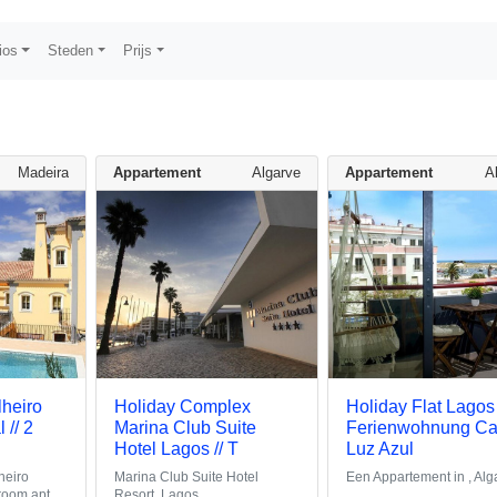
ios
Steden
Prijs
Madeira
Appartement
Algarve
Appartement
A
heiro
Holiday Complex
Holiday Flat Lagos 
 // 2
Marina Club Suite
Ferienwohnung C
Hotel Lagos // T
Luz Azul
heiro
Marina Club Suite Hotel
Een Appartement in , Alg
room apt.
Resort, Lagos