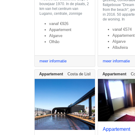
bouwjaar 1970. In de plaats, 2
flatgebouw "Dream
km van het centrum van
from the beach", g
Lugano, centrale, zonnige
in 2016. 50 appart
de woning. In
vanaf
€926
vanaf
€574
Appartement
Appartement
Algarve
Algarve
Olhão
Albufeira
meer informatie
meer informatie
Appartement
Costa de Lisboa
Appartement
Co
Appartement