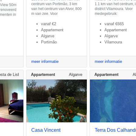
centrum van Portimão, 3 km
1.1 km van het centrum, i
 View 50m
van het centrum van Alvor, 800
district Vilamoura. Voor
erenoveerd
m van zee. Voor
medegebruik:
ementen in
vanaf
€2
vanaf
€665
Appartement
Appartement
Algarve
Algarve
Portimão
Vilamoura
meer informatie
meer informatie
sta de Lisboa
Appartement
Algarve
Appartement
A
Casa Vincent
Terra Dos Calhand