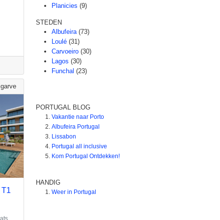
Planicies
(9)
STEDEN
Albufeira
(73)
Loulé
(31)
Carvoeiro
(30)
Lagos
(30)
Funchal
(23)
lgarve
PORTUGAL BLOG
Vakantie naar Porto
Albufeira Portugal
Lissabon
Portugal all inclusive
Kom Portugal Ontdekken!
HANDIG
e T1
Weer in Portugal
ats,