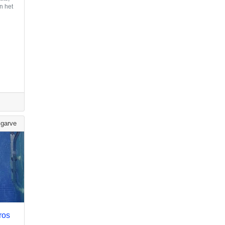
n het
lgarve
ros