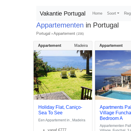
Vakantie Portugal
Home
Soort
Reg
Appartementen
in Portugal
Portugal
›
Appartement
(156)
Appartement
Madeira
Appartement
Holiday Flat, Caniço-
Apartments Pal
Sea To See
Village Funchal
Bedroom A
Een Appartement in , Madeira
Appartementen Pal
vanaf
€777
Village, Funchal, 3 