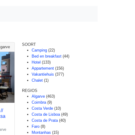
SOORT
lgarve
Camping
(22)
Bed en breakfast
(44)
Hotel
(133)
Appartement
(156)
Vakantiehuis
(377)
Chalet
(1)
REGIOS
Algarve
(463)
Coimbra
(9)
Costa Verde
(10)
//
Costa de Lisboa
(49)
asa
Costa de Prata
(40)
Faro
(8)
arve
Montanhas
(15)