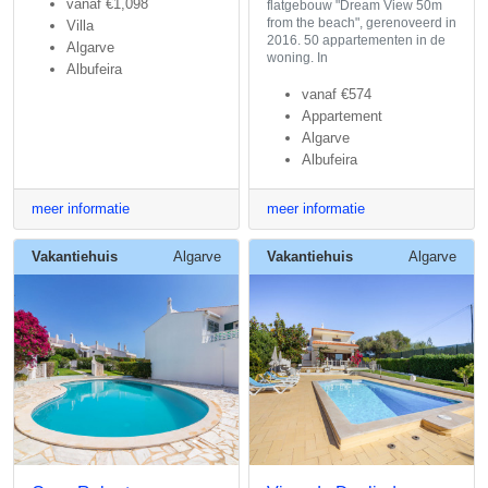
vanaf
€1,098
flatgebouw "Dream View 50m
from the beach", gerenoveerd in
Villa
2016. 50 appartementen in de
Algarve
woning. In
Albufeira
vanaf
€574
Appartement
Algarve
Albufeira
meer informatie
meer informatie
Vakantiehuis
Algarve
Vakantiehuis
Algarve