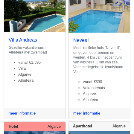
Villa Andreas
Neves II
Gezellig vakantiehuis in
Mooi, rustieke huis "Neves II",
Albufeira met zwembad
omgeven door bomen en
weiden. 4 km van het centrum
vanaf
€1,395
van Albufeira, 3 km van zee.
Voor medegebruik: tennisbaan.
Villa
Voor
Algarve
Albufeira
vanaf
€690
Vakantiehuis
Algarve
Albufeira
meer informatie
meer informatie
Aparthotel
Algarve
Hotel
Algarve