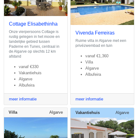
Cottage Elisabethinha
Onze vierpersoons Cottage is
Vivenda Ferreiras
rustig gelegen in het mooie en
Ruime villa in Algarve met een
landelijke gebied tussen
privézwembad en tuin
Paderne en Tunes, centraal in
de Algarve op slechts 12 km
vanaf
€1,360
afstand
Villa
vanaf
€330
Algarve
Vakantiehuis
Albufeira
Algarve
Albufeira
meer informatie
meer informatie
Villa
Algarve
Vakantiehuis
Algarve