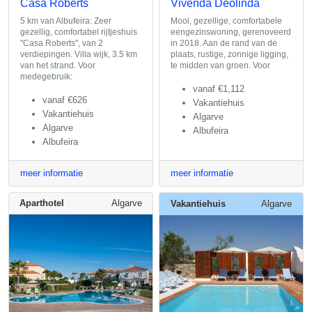
Casa Roberts
Vivenda Deolinda
5 km van Albufeira: Zeer
Mooi, gezellige, comfortabele
gezellig, comfortabel rijtjeshuis
eengezinswoning, gerenoveerd
"Casa Roberts", van 2
in 2018. Aan de rand van de
verdiepingen. Villa wijk, 3.5 km
plaats, rustige, zonnige ligging,
van het strand. Voor
te midden van groen. Voor
medegebruik:
vanaf
€1,112
vanaf
€626
Vakantiehuis
Vakantiehuis
Algarve
Algarve
Albufeira
Albufeira
meer informatie
meer informatie
Aparthotel
Algarve
Vakantiehuis
Algarve