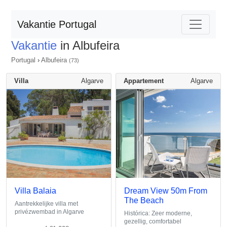
Vakantie Portugal
Vakantie
in Albufeira
Portugal
›
Albufeira
(73)
Villa
Algarve
Appartement
Algarve
Villa Balaia
Dream View 50m From
The Beach
Aantrekkelijke villa met
privézwembad in Algarve
Histórica: Zeer moderne,
gezellig, comfortabel