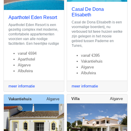
Casal De Dona
Elisabeth
Aparthotel Eden Resort
Casal de Dona Elisabeth is een
Aparthotel Eden Resort is een
voormalige boerderij, nu
gezellig complex met moderne,
verbouwd tot twee huizen welke
comfortabele appartementen
zijn gelegen in het mooie
voorzien van alle nodige
gebied tussen Paderne en
faciliteiten. Een heerlijke rustige
Tunes,
vanaf
€694
vanaf
€395
Aparthotel
Vakantiehuis
Algarve
Algarve
Albufeira
Albufeira
meer informatie
meer informatie
Villa
Algarve
Vakantiehuis
Algarve