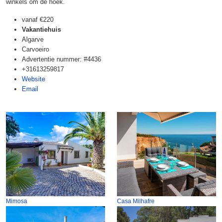
winkels om de hoek.
vanaf
€220
Vakantiehuis
Algarve
Carvoeiro
Advertentie nummer: #4436
+31613259817
Website
Email
Mimosa
Casa Milhafre