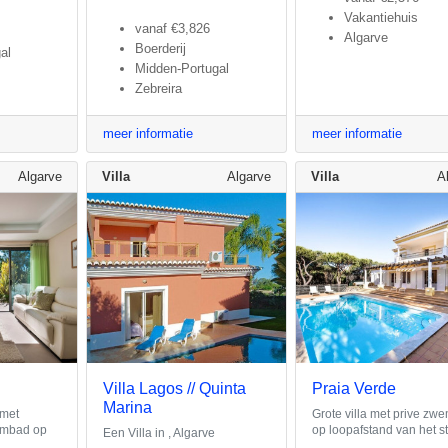
Vakantiehuis
vanaf
€3,826
Algarve
Boerderij
al
Midden-Portugal
Zebreira
meer informatie
meer informatie
Algarve
Villa
Algarve
Villa
A
Villa Lagos // Quinta
Praia Verde
Marina
 met
Grote villa met prive zw
embad op
op loopafstand van het s
Een Villa in , Algarve