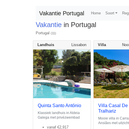
Vakantie Portugal
Home
Soort
Reg
Vakantie
in Portugal
Portugal
(11)
Landhuis
Lissabon
Villa
Noo
Quinta Santo António
Villa Casal De
Tralhariz
Klassiek landhuis in Aldeia
Galega met privézwembad
Mooie villa in Carr
Ansiães met uitzich
vanaf
€2,917