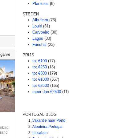
Planicies
(9)
STEDEN
Albufeira
(73)
Loulé
(31)
Carvoeiro
(30)
Lagos
(30)
Funchal
(23)
lgarve
PRIJS
tot €100
(77)
tot €250
(18)
tot €500
(179)
tot €1000
(357)
tot €2500
(165)
meer dan €2500
(11)
PORTUGAL BLOG
Vakantie naar Porto
Albufeira Portugal
embad
trand
Lissabon