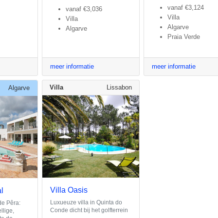
vanaf
€3,124
vanaf
€3,036
Villa
Villa
Algarve
Algarve
Praia Verde
meer informatie
meer informatie
Villa
Lissabon
Algarve
Villa Oasis
l
Luxueuze villa in Quinta do
de Pêra:
Conde dicht bij het golfterrein
llige,