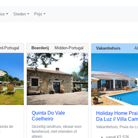
ios
Steden
Prijs
rd-Portugal
Boerderij
Midden-Portugal
Vakantiehuis
A
Quinta Do Vale
Holiday Home Pra
Coelheiro
Da Luz // Villa Ca
azeda de
Gezellig landhuis, ideaal voor
Vakantiehuis, Praia da L
t
familierust, met vrienden of
alleen.
vanaf
€2,576