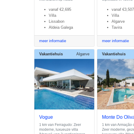
vanaf
€2,695
vanaf
€3,507
Villa
Villa
Lissabon
Algarve
Aldeia Galega
Tavira
meer informatie
meer informatie
Vakantiehuis
Algarve
Vakantiehuis
Vogue
Monte Do Oliva
1 km van Ferragudo: Zeer
1 km van Armação 
moderne, luxueuze villa
Zeer moderne, geze