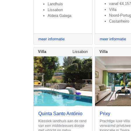
vanaf
€4,157
Landhuis
Villa
Lissabon
Noord-Portug
Aldeia Galega
Castanheiro
meer informatie
meer informatie
Villa
Lissabon
Villa
Quinta Santo António
Prixy
Klassiek landhuis aan de rand
Prachtige luxe villa
van een middeleeuws dorpje
verwarmd privézw
met uitzicht op natuu
toplocatie in Tavira