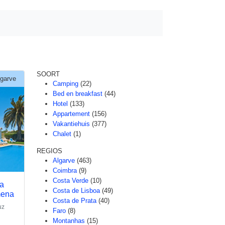
SOORT
lgarve
Camping
(22)
Bed en breakfast
(44)
Hotel
(133)
Appartement
(156)
Vakantiehuis
(377)
Chalet
(1)
REGIOS
Algarve
(463)
Coimbra
(9)
Costa Verde
(10)
ia
Costa de Lisboa
(49)
mena
Costa de Prata
(40)
uz
Faro
(8)
Montanhas
(15)