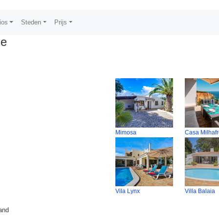
ios
Steden
Prijs
de
Mimosa
Casa Milhaf
Vila Lynx
Villa Balaia
rand