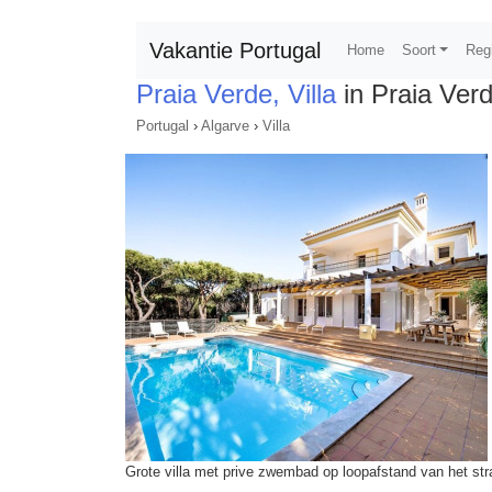
Vakantie Portugal
Home
Soort
Reg
Praia Verde, Villa
in Praia Ver
Portugal
›
Algarve
›
Villa
Grote villa met prive zwembad op loopafstand van het st