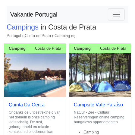
Vakantie Portugal
Campings
in Costa de Prata
Portugal
›
Costa de Prata
›
Camping
(6)
Camping
Costa de Prata
Camping
Costa de Prata
Quinta Da Cerca
Campsite Vale Paraíso
Ondanks de uitgestrektheid van
Natuur - Zee - Cultuur
het domein is onze camping
Reserveringen online camping
kleinschalig. De rust,
bungalows appartementen
geborgenheid en relaxte
kontakten die iedereen kan
Camping