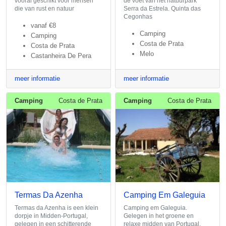
vooral geschikt voor mensen
de voet van het natuurpark
die van rust en natuur
Serra da Estrela. Quinta das
Cegonhas
vanaf
€8
Camping
Camping
Costa de Prata
Costa de Prata
Melo
Castanheira De Pera
meer informatie
meer informatie
Camping
Costa de Prata
Camping
Costa de Prata
Termas Da Azenha
Camping Em Galeguia
Termas da Azenha is een klein
Camping em Galeguia.
dorpje in Midden-Portugal,
Gelegen in het groene en
gelegen in een schitterende
relaxe midden van Portugal.