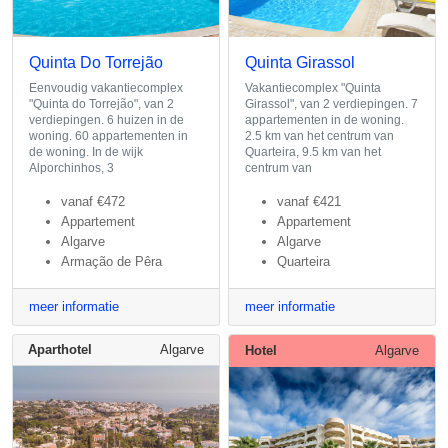
Quinta Do Torrejão
Quinta Girassol
Eenvoudig vakantiecomplex
Vakantiecomplex "Quinta
"Quinta do Torrejão", van 2
Girassol", van 2 verdiepingen. 7
verdiepingen. 6 huizen in de
appartementen in de woning.
woning. 60 appartementen in
2.5 km van het centrum van
de woning. In de wijk
Quarteira, 9.5 km van het
Alporchinhos, 3
centrum van
vanaf
€472
vanaf
€421
Appartement
Appartement
Algarve
Algarve
Armação de Pêra
Quarteira
meer informatie
meer informatie
Aparthotel
Algarve
Hotel
Algarve