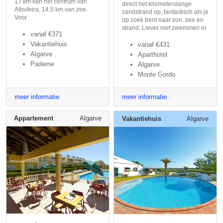
17 km van het centrum van
direct het kilometerslange
Albufeira, 14.5 km van zee.
zandstrand op, fantastisch als je
Voor
op zoek bent naar zon, zee en
strand. Liever niet zwemmen in
vanaf
€371
Vakantiehuis
vanaf
€431
Algarve
Aparthotel
Paderne
Algarve
Monte Gordo
meer informatie
meer informatie
Appartement
Algarve
Vakantiehuis
Algarve