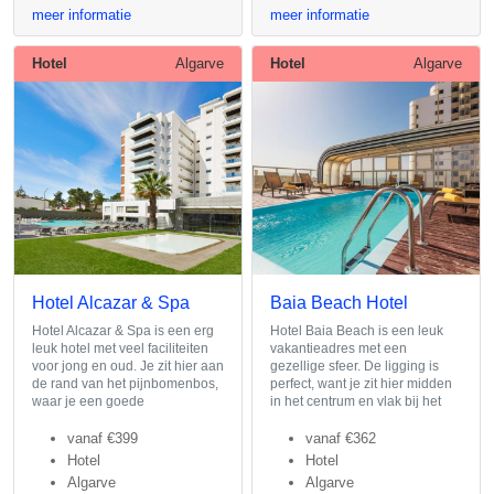
meer informatie
meer informatie
Hotel
Algarve
Hotel
Algarve
Hotel Alcazar & Spa
Baia Beach Hotel
Hotel Alcazar & Spa is een erg
Hotel Baia Beach is een leuk
leuk hotel met veel faciliteiten
vakantieadres met een
voor jong en oud. Je zit hier aan
gezellige sfeer. De ligging is
de rand van het pijnbomenbos,
perfect, want je zit hier midden
waar je een goede
in het centrum en vlak bij het
vanaf
€399
vanaf
€362
Hotel
Hotel
Algarve
Algarve