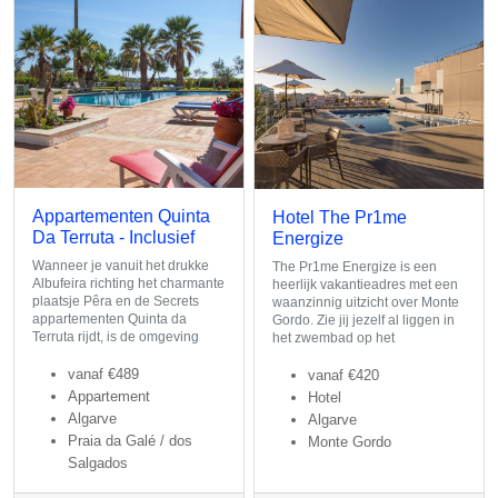
Appartementen Quinta
Hotel The Pr1me
Da Terruta - Inclusief
Energize
Wanneer je vanuit het drukke
The Pr1me Energize is een
Albufeira richting het charmante
heerlijk vakantieadres met een
plaatsje Pêra en de Secrets
waanzinnig uitzicht over Monte
appartementen Quinta da
Gordo. Zie jij jezelf al liggen in
Terruta rijdt, is de omgeving
het zwembad op het
vanaf
€489
vanaf
€420
Appartement
Hotel
Algarve
Algarve
Praia da Galé / dos
Monte Gordo
Salgados