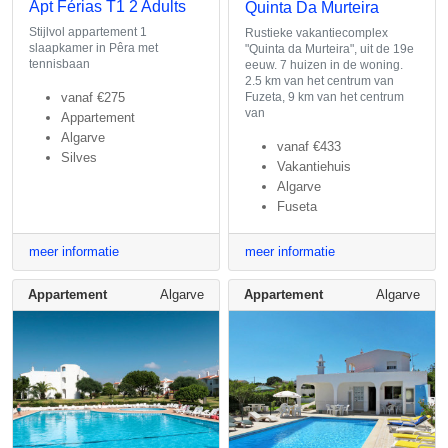
Apt Férias T1 2 Adults
Quinta Da Murteira
Stijlvol appartement 1
Rustieke vakantiecomplex
slaapkamer in Pêra met
"Quinta da Murteira", uit de 19e
tennisbaan
eeuw. 7 huizen in de woning.
2.5 km van het centrum van
vanaf
€275
Fuzeta, 9 km van het centrum
van
Appartement
Algarve
vanaf
€433
Silves
Vakantiehuis
Algarve
Fuseta
meer informatie
meer informatie
Appartement
Algarve
Appartement
Algarve