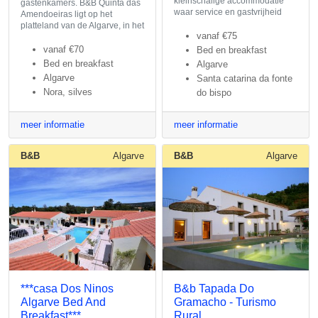
kleinschalige accommodatie
gastenkamers. B&B Quinta das
waar service en gastvrijheid
Amendoeiras ligt op het
platteland van de Algarve, in het
vanaf
€75
vanaf
€70
Bed en breakfast
Bed en breakfast
Algarve
Algarve
Santa catarina da fonte
Nora, silves
do bispo
meer informatie
meer informatie
B&B
Algarve
B&B
Algarve
***casa Dos Ninos
B&b Tapada Do
Algarve Bed And
Gramacho - Turismo
Breakfast***
Rural