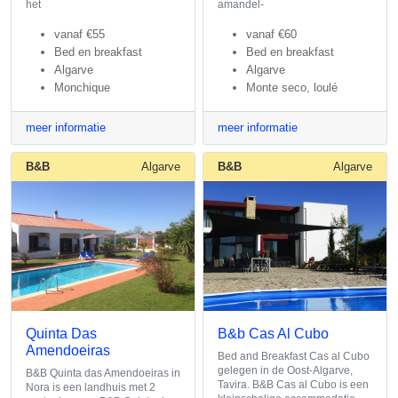
het
amandel-
vanaf
€55
vanaf
€60
Bed en breakfast
Bed en breakfast
Algarve
Algarve
Monchique
Monte seco, loulé
meer informatie
meer informatie
B&B
Algarve
B&B
Algarve
Quinta Das
B&b Cas Al Cubo
Amendoeiras
Bed and Breakfast Cas al Cubo
gelegen in de Oost-Algarve,
B&B Quinta das Amendoeiras in
Tavira. B&B Cas al Cubo is een
Nora is een landhuis met 2