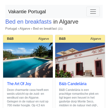
Vakantie Portugal
Bed en breakfasts
in Algarve
Portugal
›
Algarve
›
Bed en breakfast
(21)
B&B
Algarve
B&B
Algarve
The Art Of Joy
B&b Candelária
Deze charmante casa heeft een
B&B Candelária is een
weids uitzicht op de zuid- en
prachtige romantische plek en
westkust van de Algarve.
ligt tegen een heuvel in het
Gelegen in de natuur en rust op
gastvrije dorp Monte Seco,
700 meter hoogte. Op 4,5 km
midden in de natuur met olijf-,