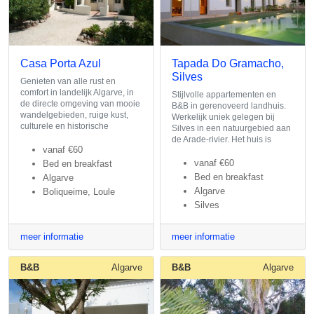
Casa Porta Azul
Tapada Do Gramacho,
Silves
Genieten van alle rust en
comfort in landelijk Algarve, in
Stijlvolle appartementen en
de directe omgeving van mooie
B&B in gerenoveerd landhuis.
wandelgebieden, ruige kust,
Werkelijk uniek gelegen bij
culturele en historische
Silves in een natuurgebied aan
de Arade-rivier. Het huis is
vanaf
€60
vanaf
€60
Bed en breakfast
Bed en breakfast
Algarve
Algarve
Boliqueime, Loule
Silves
meer informatie
meer informatie
B&B
Algarve
B&B
Algarve