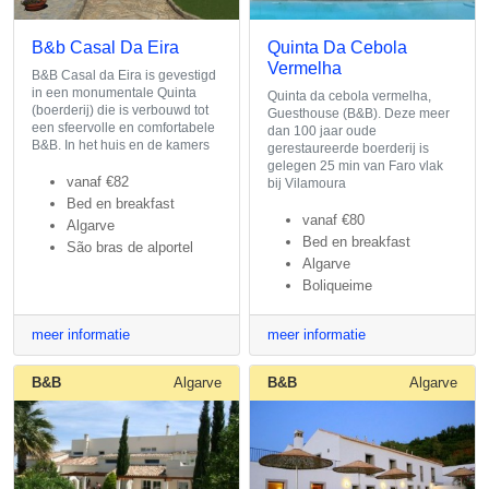
B&b Casal Da Eira
Quinta Da Cebola
Vermelha
B&B Casal da Eira is gevestigd
in een monumentale Quinta
Quinta da cebola vermelha,
(boerderij) die is verbouwd tot
Guesthouse (B&B). Deze meer
een sfeervolle en comfortabele
dan 100 jaar oude
B&B. In het huis en de kamers
gerestaureerde boerderij is
gelegen 25 min van Faro vlak
vanaf
€82
bij Vilamoura
Bed en breakfast
vanaf
€80
Algarve
Bed en breakfast
São bras de alportel
Algarve
Boliqueime
meer informatie
meer informatie
B&B
Algarve
B&B
Algarve