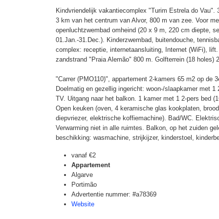
Kindvriendelijk vakantiecomplex "Turim Estrela do Vau".
3 km van het centrum van Alvor, 800 m van zee. Voor mede
openluchtzwembad omheind (20 x 9 m, 220 cm diepte, s
01.Jan.-31.Dec.). Kinderzwembad, buitendouche, tennisbaa
complex: receptie, internetaansluiting, Internet (WiFi), lif
zandstrand "Praia Alemão" 800 m. Golfterrein (18 holes) 
"Carrer (PMO110)", appartement 2-kamers 65 m2 op de 3e
Doelmatig en gezellig ingericht: woon-/slaapkamer met 1 2
TV. Uitgang naar het balkon. 1 kamer met 1 2-pers bed (1
Open keuken (oven, 4 keramische glas kookplaten, broodr
diepvriezer, elektrische koffiemachine). Bad/WC. Elektris
Verwarming niet in alle ruimtes. Balkon, op het zuiden ge
beschikking: wasmachine, strijkijzer, kinderstoel, kinder
vanaf
€2
Appartement
Algarve
Portimão
Advertentie nummer: #a78369
Website