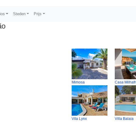
ios
Steden
Prijs
ão
Mimosa
Casa Milhaf
Vila Lynx
Villa Balaia