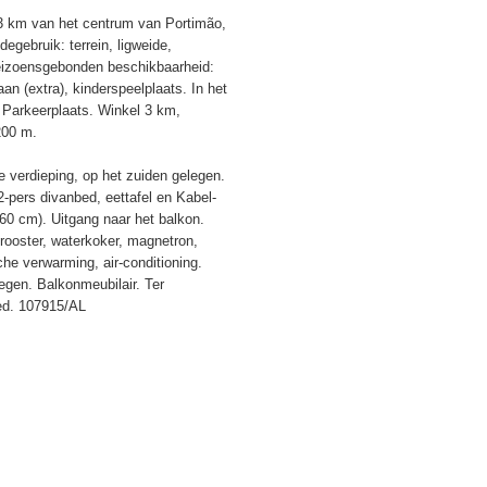
 3 km van het centrum van Portimão,
gebruik: terrein, ligweide,
eizoensgebonden beschikbaarheid:
n (extra), kinderspeelplaats. In het
t. Parkeerplaats. Winkel 3 km,
200 m.
 verdieping, op het zuiden gelegen.
-pers divanbed, eettafel en Kabel-
60 cm). Uitgang naar het balkon.
ooster, waterkoker, magnetron,
che verwarming, air-conditioning.
legen. Balkonmeubilair. Ter
bed. 107915/AL