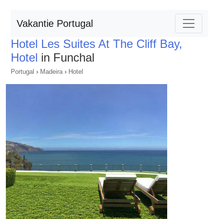
Vakantie Portugal
Hotel Les Suites At The Cliff Bay,
Hotel
in Funchal
Portugal
›
Madeira
›
Hotel