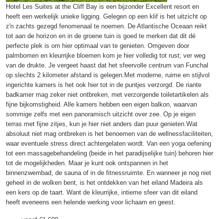
Hotel Les Suites at the Cliff Bay is een bijzonder Excellent resort en
heeft een werkelijk unieke ligging. Gelegen op een klif is het uitzicht op
z'n zachts gezegd fenomenaal te noemen. De Atlantische Oceaan reikt
tot aan de horizon en in de groene tuin is goed te merken dat dit dé
perfecte plek is om hier optimaal van te genieten. Omgeven door
palmbomen en kleurrijke bloemen kom je hier volledig tot rust; ver weg
van de drukte. Je vergeet haast dat het sfeervolle centrum van Funchal
op slechts 2 kilometer afstand is gelegen.Met moderne, ruime en stijlvol
ingerichte kamers is het ook hier tot in de puntjes verzorgd. De riante
badkamer mag zeker niet ontbreken, met verzorgende toiletartikelen als
fijne bijkomstigheid. Alle kamers hebben een eigen balkon, waarvan
sommige zelfs met een panoramisch uitzicht over zee. Op je eigen
terras met fijne zitjes, kun je hier niet anders dan puur genieten.Wat
absoluut niet mag ontbreken is het benoemen van de wellnessfaciliteiten,
waar eventuele stress direct achtergelaten wordt. Van een yoga oefening
tot een massagebehandeling (beide in het paradijselijke tuin) behoren hier
tot de mogelijkheden. Maar je kunt ook ontspannen in het
binnenzwembad, de sauna of in de fitnessruimte. En wanneer je nog niet
geheel in de wolken bent, is het ontdekken van het eiland Madeira als
een kers op de taart. Want de kleurrijke, intieme sfeer van dit eiland
heeft eveneens een helende werking voor lichaam en geest.