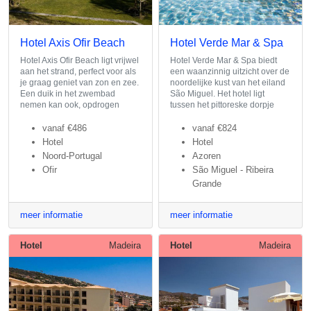
Hotel Axis Ofir Beach
Hotel Verde Mar & Spa
Hotel Axis Ofir Beach ligt vrijwel
Hotel Verde Mar & Spa biedt
aan het strand, perfect voor als
een waanzinnig uitzicht over de
je graag geniet van zon en zee.
noordelijke kust van het eiland
Een duik in het zwembad
São Miguel. Het hotel ligt
nemen kan ook, opdrogen
tussen het pittoreske dorpje
vanaf
€486
vanaf
€824
Hotel
Hotel
Noord-Portugal
Azoren
Ofir
São Miguel - Ribeira
Grande
meer informatie
meer informatie
Hotel
Madeira
Hotel
Madeira