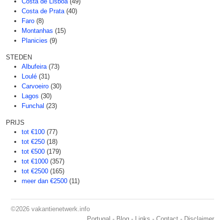
Costa de Lisboa
(49)
Costa de Prata
(40)
Faro
(8)
Montanhas
(15)
Planicies
(9)
STEDEN
Albufeira
(73)
Loulé
(31)
Carvoeiro
(30)
Lagos
(30)
Funchal
(23)
PRIJS
tot €100
(77)
tot €250
(18)
tot €500
(179)
tot €1000
(357)
tot €2500
(165)
meer dan €2500
(11)
©2026
vakantienetwerk.info
Portugal
-
Blog
-
Links
-
Contact
-
Disclaimer