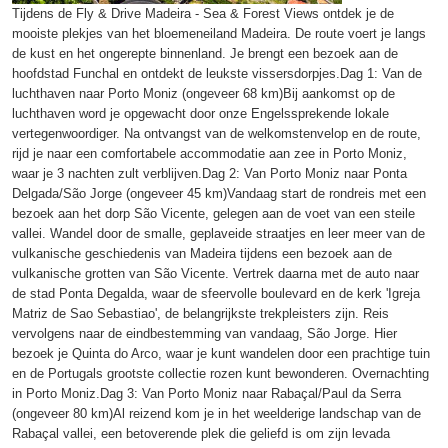
Tijdens de Fly & Drive Madeira - Sea & Forest Views ontdek je de
mooiste plekjes van het bloemeneiland Madeira. De route voert je langs
de kust en het ongerepte binnenland. Je brengt een bezoek aan de
hoofdstad Funchal en ontdekt de leukste vissersdorpjes.Dag 1: Van de
luchthaven naar Porto Moniz (ongeveer 68 km)Bij aankomst op de
luchthaven word je opgewacht door onze Engelssprekende lokale
vertegenwoordiger. Na ontvangst van de welkomstenvelop en de route,
rijd je naar een comfortabele accommodatie aan zee in Porto Moniz,
waar je 3 nachten zult verblijven.Dag 2: Van Porto Moniz naar Ponta
Delgada/São Jorge (ongeveer 45 km)Vandaag start de rondreis met een
bezoek aan het dorp São Vicente, gelegen aan de voet van een steile
vallei. Wandel door de smalle, geplaveide straatjes en leer meer van de
vulkanische geschiedenis van Madeira tijdens een bezoek aan de
vulkanische grotten van São Vicente. Vertrek daarna met de auto naar
de stad Ponta Degalda, waar de sfeervolle boulevard en de kerk 'Igreja
Matriz de Sao Sebastiao', de belangrijkste trekpleisters zijn. Reis
vervolgens naar de eindbestemming van vandaag, São Jorge. Hier
bezoek je Quinta do Arco, waar je kunt wandelen door een prachtige tuin
en de Portugals grootste collectie rozen kunt bewonderen. Overnachting
in Porto Moniz.Dag 3: Van Porto Moniz naar Rabaçal/Paul da Serra
(ongeveer 80 km)Al reizend kom je in het weelderige landschap van de
Rabaçal vallei, een betoverende plek die geliefd is om zijn levada