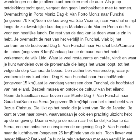
wandelingen en die je alleen kunt bereiken met de auto. Als je op
ontdekkingstocht gaat, vergeet dan geen lunchpakketje mee te nemen.
Overnachting in Porto Moniz.Dag 4: Van Porto Moniz naar Funchal
(ongeveer 70 km)Neem de kustweg via São Vicente, naar Funchal en rijd
langs de zuidwestelijke kustdorpjes Madalena do Mar en Ponta do Sol
voor een heerlijke lunch. De rest van de dag kun je doen waar je zin in
hebt. Je overnacht de rest van het verblijf in Funchal, vlak bij het
centrum en de boulevard.Dag 5: Van Funchal naar Funchal Lido/Camara
de Lobos (ongeveer 8 km)Vandaag kun je de buurt van het hotel
verkennen; de wijk Lido. Waar je veel restaurants en cafés, vindt en waar
je kunt wandelen over de promenade die langs het water loopt, tot het
volgende dorp Camara de Lobos. Een authentiek vissersdorp, waar je
versbereide vis kunt eten. Dag 6: van Funchal naar Funchal/Monte.
(ongeveer 15 km)Laat je vandaag verrassen door Funchal, de hoofdstad
van het eiland. Bezoek musea en ontdek de cultuur van het eiland.
Neem de kabelbaan naar boven naar Monte.Dag 7: Van Funchal naar
Garadjau/Santo da Serra (ongeveer 35 km)Rijd naar het standbeeld van
Jezus Christus. Die lijkt op het beeld die je kent van Rio de Janeiro. Je
kunt te voet naar boven, waarvandaan je ook een prachtig uitzicht hebt
op de omgeving. Daarna volg je de route naar het landelijke Santo da
Serra, een romantische en inspirerende omgeving.Dag 8: Van Funchal
naar de luchthaven (ongeveer 25 km)Einde van de reis. Toch liever wat
langer blijven? Dat kan! Je kunt je reis verlengen met een verblijf in een