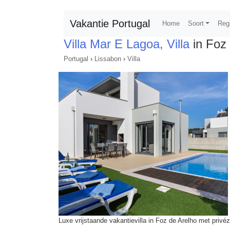
Vakantie Portugal
Home
Soort
Reg
Villa Mar E Lagoa, Villa
in Foz 
Portugal
›
Lissabon
›
Villa
Luxe vrijstaande vakantievilla in Foz de Arelho met pri