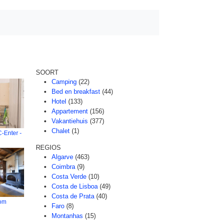
SOORT
Camping
(22)
Bed en breakfast
(44)
Hotel
(133)
Appartement
(156)
Vakantiehuis
(377)
Chalet
(1)
-Enter -
REGIOS
Algarve
(463)
Coimbra
(9)
Costa Verde
(10)
Costa de Lisboa
(49)
Costa de Prata
(40)
om
Faro
(8)
Montanhas
(15)