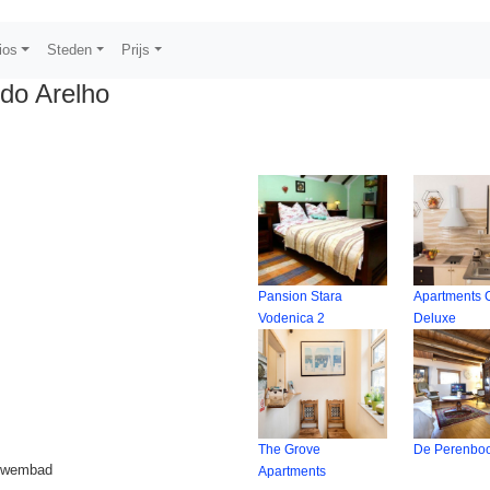
ios
Steden
Prijs
do Arelho
Pansion Stara
Apartments C
Vodenica 2
Deluxe
The Grove
De Perenbo
vézwembad
Apartments