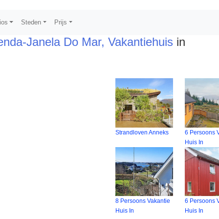
ios
Steden
Prijs
nda-Janela Do Mar, Vakantiehuis
in
Strandloven Anneks
6 Persoons 
Huis In
8 Persoons Vakantie
6 Persoons 
Huis In
Huis In