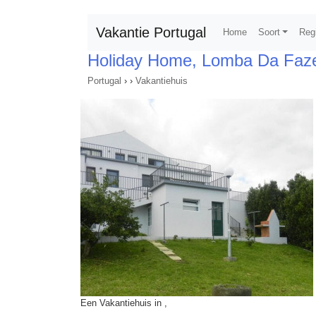
Vakantie Portugal
Home
Soort
Reg
Holiday Home, Lomba Da Faze
Portugal
›
›
Vakantiehuis
Een Vakantiehuis in ,