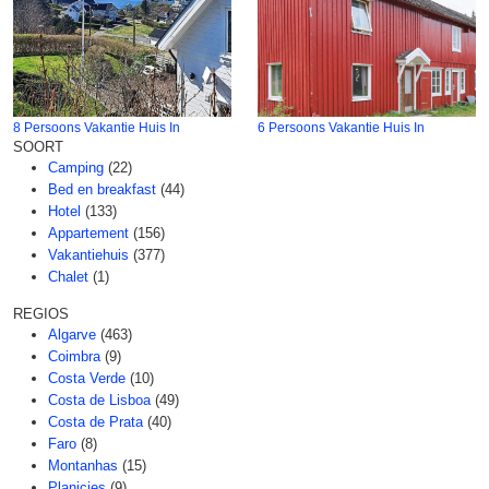
8 Persoons Vakantie Huis In
6 Persoons Vakantie Huis In
SOORT
Camping
(22)
Bed en breakfast
(44)
Hotel
(133)
Appartement
(156)
Vakantiehuis
(377)
Chalet
(1)
REGIOS
Algarve
(463)
Coimbra
(9)
Costa Verde
(10)
Costa de Lisboa
(49)
Costa de Prata
(40)
Faro
(8)
Montanhas
(15)
Planicies
(9)