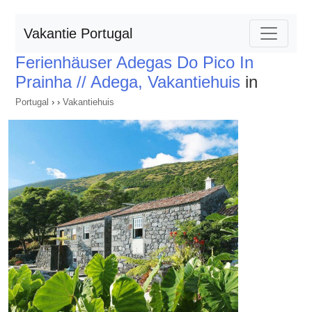
Vakantie Portugal
Ferienhäuser Adegas Do Pico In
Prainha // Adega, Vakantiehuis
in
Portugal
›
›
Vakantiehuis