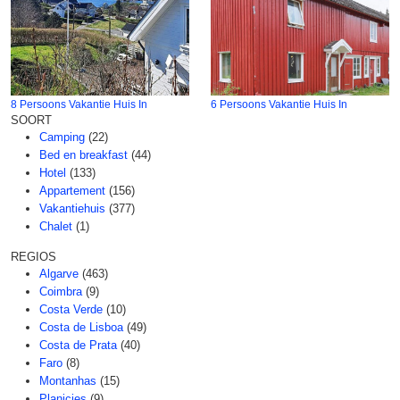
8 Persoons Vakantie Huis In
6 Persoons Vakantie Huis In
SOORT
Camping
(22)
Bed en breakfast
(44)
Hotel
(133)
Appartement
(156)
Vakantiehuis
(377)
Chalet
(1)
REGIOS
Algarve
(463)
Coimbra
(9)
Costa Verde
(10)
Costa de Lisboa
(49)
Costa de Prata
(40)
Faro
(8)
Montanhas
(15)
Planicies
(9)