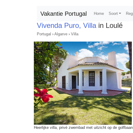
Vakantie Portugal
Home
Soort
Reg
Vivenda Puro, Villa
in Loulé
Portugal
›
Algarve
›
Villa
Heerlijke villa, privé zwembad met uitzicht op de golfbaan