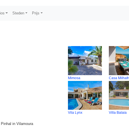
ios
Steden
Prijs
Mimosa
Casa Milhaf
Vila Lynx
Villa Balaia
 Pinhal in Vilamoura