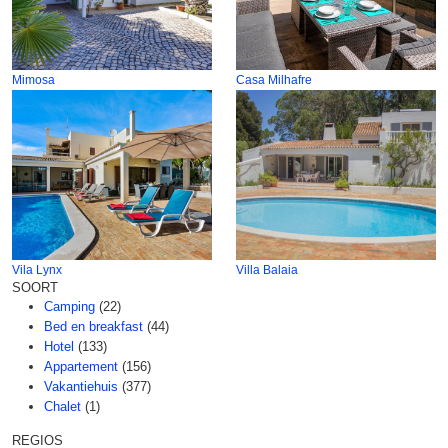
Mimosa
Casa Milhafre
Vila Lynx
Villa Balaia
SOORT
Camping
(22)
Bed en breakfast
(44)
Hotel
(133)
Appartement
(156)
Vakantiehuis
(377)
Chalet
(1)
REGIOS