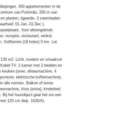
rdiepingen. 300 appartementen in de
 centrum van Portimão, 200 m van
 en planten, ligweide, 3 zwembaden
arheid: 01.Jan.-31.Dec.).
peelplaats. Voor alleengebruik:
: receptie, restaurant, winkel,
. Golfterrein (18 holes) 5 km. Let
 130 m2. Licht, modern en smaakvol
n Kabel-TV. 1 kamer met 2 bedden en
 keuken (oven, afwasmachine, 4
vriezer, elektrische koffiemachine).
n alle ruimtes. Balkon of terras
asmachine, kluis (extra), kinderbed.
ng. Bij het huurobject gaat het om een
veer 120 cm diep. 1626/AL