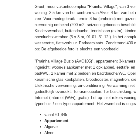
Groot, mooi vakantiecomplex "Prainha Village", van 3 ve
woning. 2.5 km van het centrum van Alvor, 4 km van het
zee. Voor medegebruik: terrein 8 ha (omheind) met gazon
niervormig omheind (200 m2, seizoensgebonden beschikba
Kinderzwembad, buitendouche, tennisbaan (extra), kinders
openluchtzwembad (5 x 3 m, 01.01.-31.12.). In het complex
wasserette, fietsverhuur. Parkeerplaats. Zandstrand 400 m
op: De afgebeelde foto is slechts een voorbeeld.
"Prainha Village Buzio (AVO105)", appartement 3-kamers
ingericht: woon-/slaapkamer met 1 opklapbed, eettafel e
bad/WC. 1 kamer met 2 bedden en bad/douche/WC. Open
keramische glas kookplaten, broodrooster, magnetron, diep
Elektrische verwarming, air-conditioning. Verwarming niet i
gedeeltelijk overdekt. Terrasmeubelen. Ter beschikking: w
Internet (Internet (WiFi), gratis). Let op: niet rokers woni
typenhuis / een typenappartement. Het zwembad is onge
vanaf
€1,845
Appartement
Algarve
Alvor