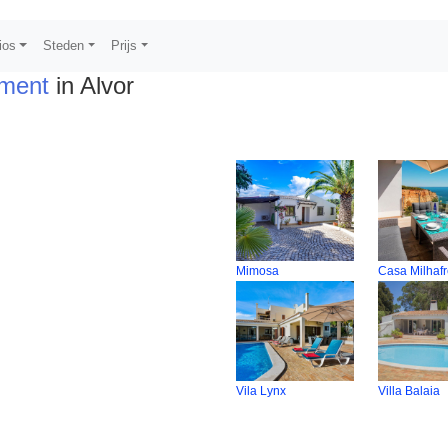
ios
Steden
Prijs
ement
in Alvor
Mimosa
Casa Milhaf
Vila Lynx
Villa Balaia