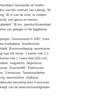
uurobject bestaande uit hoofd-/
 km van het centrum van Labruja, 34
ng, 30 m van de rivier, te midden
heind), tuin gazon en bomen,
 "Cabedelo" 36 km, openluchtzwembad
mer zijn gelegen in het bijgebouw.
pingen. Gerenoveerd in 2007, mooi
las kookplaten, broodrooster,
ettafel. Bovenverdieping: woonkamer
g naar het terras. 1 kamer met 1 2-
1 kamer met 1 2-pers bed (150 cm),
aten, magnetron, diepvriezer,
 terras. Douche/WC. Elektrische
tes. 3 terrassen. Terrasmeubelen,
king: wasmachine, strijkijzer,
 Aanbevolen bezetting door 4 personen
ankelijk van de weersomstandigheden