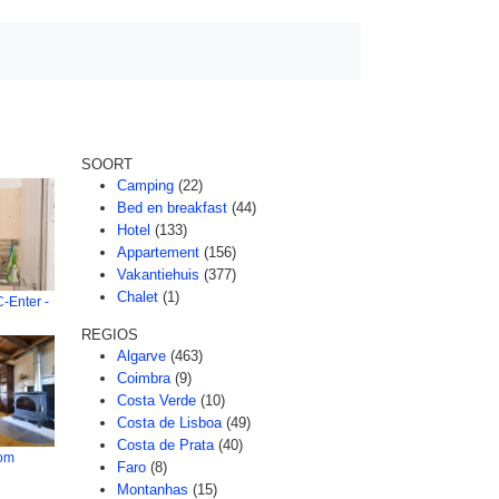
SOORT
Camping
(22)
Bed en breakfast
(44)
Hotel
(133)
Appartement
(156)
Vakantiehuis
(377)
Chalet
(1)
-Enter -
REGIOS
Algarve
(463)
Coimbra
(9)
Costa Verde
(10)
Costa de Lisboa
(49)
Costa de Prata
(40)
om
Faro
(8)
Montanhas
(15)