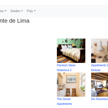
ios
Steden
Prijs
nte de Lima
Pansion Stara
Apartments C
Vodenica 2
Deluxe
The Grove
De Perenbo
Apartments