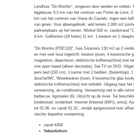
Landhuis "Do Moinho", omgeven door weiden en velden. H
bijgebouw, 9.5 km van het centrum van Ponte de Lima, 3
km van het centrum van Viana do Castelo, tegen een helli
van groen. Voor alleengebruik: wild terrein 2.000 m2 (om
parkeerplaats op het terrein. Winkel 500 m, zandstrand
9 km. Golfterrein (18 holes) 11 km. 1 keuken en 1 slaapka
"Do Moinho (PDE110)", huis 5-kamers 130 m2 op 2 verdie
en met veel hout ingericht: keuken (oven, 4 keramische g
magnetron, diepvriezer, elektrische koffiemachine) met e
met open haard (alleen decoratie), Sat-TV en DVD. Uitgan
pers bed (150 cm). 1 kamer met 2 bedden. (buitentrap), 
douche/WC. Woonkeuken (oven, 4 keramische glas kookpl
elektrische koffiemachine) met eettafel. Uitgang naar het
verwarming, air-conditioning. Verwarming niet in alle ruim
barbecue, ligstoelen (6). Uitzicht op de rivier. Ter beschik
kinderstoel, kinderbed. Internet (Internet (WiFi), extra).
tot 01.06. en vanaf 01.10., omdat aangrenzend huis afh
slechts beperkte verwarming.
vanaf
€458
Vakantiehuis