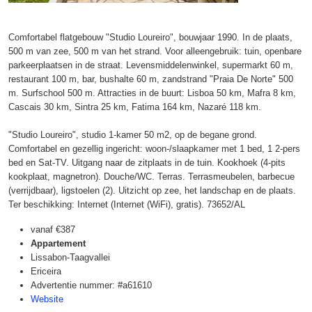
Comfortabel flatgebouw "Studio Loureiro", bouwjaar 1990. In de plaats,
500 m van zee, 500 m van het strand. Voor alleengebruik: tuin, openbare
parkeerplaatsen in de straat. Levensmiddelenwinkel, supermarkt 60 m,
restaurant 100 m, bar, bushalte 60 m, zandstrand "Praia De Norte" 500
m. Surfschool 500 m. Attracties in de buurt: Lisboa 50 km, Mafra 8 km,
Cascais 30 km, Sintra 25 km, Fatima 164 km, Nazaré 118 km.
"Studio Loureiro", studio 1-kamer 50 m2, op de begane grond.
Comfortabel en gezellig ingericht: woon-/slaapkamer met 1 bed, 1 2-pers
bed en Sat-TV. Uitgang naar de zitplaats in de tuin. Kookhoek (4-pits
kookplaat, magnetron). Douche/WC. Terras. Terrasmeubelen, barbecue
(verrijdbaar), ligstoelen (2). Uitzicht op zee, het landschap en de plaats.
Ter beschikking: Internet (Internet (WiFi), gratis). 73652/AL
vanaf
€387
Appartement
Lissabon-Taagvallei
Ericeira
Advertentie nummer: #a61610
Website