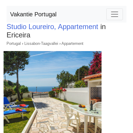
Vakantie Portugal
Studio Loureiro, Appartement
in
Ericeira
Portugal
›
Lissabon-Taagvallei
›
Appartement