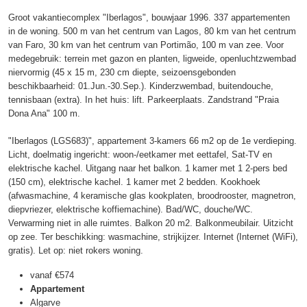
Groot vakantiecomplex "Iberlagos", bouwjaar 1996. 337 appartementen
in de woning. 500 m van het centrum van Lagos, 80 km van het centrum
van Faro, 30 km van het centrum van Portimão, 100 m van zee. Voor
medegebruik: terrein met gazon en planten, ligweide, openluchtzwembad
niervormig (45 x 15 m, 230 cm diepte, seizoensgebonden
beschikbaarheid: 01.Jun.-30.Sep.). Kinderzwembad, buitendouche,
tennisbaan (extra). In het huis: lift. Parkeerplaats. Zandstrand "Praia
Dona Ana" 100 m.
"Iberlagos (LGS683)", appartement 3-kamers 66 m2 op de 1e verdieping.
Licht, doelmatig ingericht: woon-/eetkamer met eettafel, Sat-TV en
elektrische kachel. Uitgang naar het balkon. 1 kamer met 1 2-pers bed
(150 cm), elektrische kachel. 1 kamer met 2 bedden. Kookhoek
(afwasmachine, 4 keramische glas kookplaten, broodrooster, magnetron,
diepvriezer, elektrische koffiemachine). Bad/WC, douche/WC.
Verwarming niet in alle ruimtes. Balkon 20 m2. Balkonmeubilair. Uitzicht
op zee. Ter beschikking: wasmachine, strijkijzer. Internet (Internet (WiFi),
gratis). Let op: niet rokers woning.
vanaf
€574
Appartement
Algarve