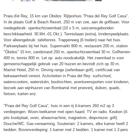
Praia d'el Rey, 15 km van Obidos: Rijtjeshuis "Praia del Rey Golf Casa".
In de plaats Golf & Beach Resort, 250 m van zee, aan de golfbaan. Voor
medegebruik: openluchtzwembad (10 x 5 m, seizoensgebonden
beschikbaarheid: 30.Mrt.-01.Okt.). Tennisbaan (extra), kinderspeelplaats.
Voor alleengebruik: tafeltennis. Trappenweg (6 treden) naar het huis.
Parkeerplaats bij het huis. Supermarkt 800 m, restaurant 200 m, station
"Óbidos" 15 km, zandstrand 250 m, openluchtzwembad 30 m. Golfterrein
400 m, tennis 800 m. Let op: auto noodzakelijk. Het zwembad is voor
gemeenschappelijk gebruik van 20 huizen en bevindt zich op 30 m.
Marriot Hotel, 250 m. Driving range (oefenbaan golf), certificaat van
bekwaamheid vereist. Activiteiten in Praia del Rey: surfschool,
waterscooters, waterskiën, boottochten, aventurensporten voor kinderen,
bezoek aan wijnhuizen van Bombarral met proeverij, duiken, quads,
fietsen, karten enz.
"Praia del Rey Golf Casa", huis in een rij 6-kamers 260 m2 op 3
verdiepingen. Woon-/eetkamer met open haard, TV en radio. Keuken (4-
pits kookplaat, oven, afwasmachine, magnetron, diepvriezer, grill).
Douche/WC. Gas-verwarming. Souterrain: 2 kamers, elke kamer heeft 2
bedden. Bovenverdieping: 1 kamer met 2 bedden. 1 kamer met 1 2-pers