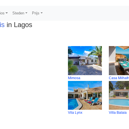
ios
Steden
Prijs
is
in Lagos
Mimosa
Casa Milhaf
Vila Lynx
Villa Balaia