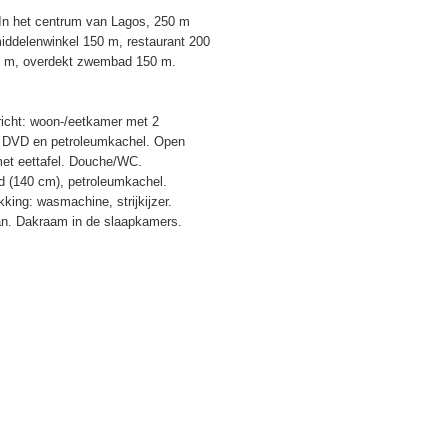
 In het centrum van Lagos, 250 m
iddelenwinkel 150 m, restaurant 200
50 m, overdekt zwembad 150 m.
richt: woon-/eetkamer met 2
r, DVD en petroleumkachel. Open
met eettafel. Douche/WC.
d (140 cm), petroleumkachel.
ing: wasmachine, strijkijzer.
taan. Dakraam in de slaapkamers.