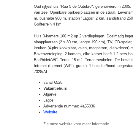
Oud rijtjeshuis "Rua 5 de Outubro", gerenoveerd in 2005.
van zee. Openbare parkeerplaatsen in de straat. Levensm
m, bushalte 900 m, station "Lagos" 2 km, zandstrand 2
Golfterrein 4 km.
Huis 3-kamers 100 m2 op 2 verdiepingen. Doelmatig inge
slaapplaatsen (2 x 80 cm, lengte 190 cm), TV, CD-spele
keuken (4-pits kookplaat, oven, magnetron, diepvriezer) 
Bovenverdieping: 2 kamers, elke kamer heeft 1 2-pers be
Bad/bidet/WC. Terras 15 m2. Terrasmeubelen. Ter beschikk
Internet (Internet (WiFi), gratis). 1 huisdier/hond toeges
7328/AL
vanaf
€528
Vakantiehuis
Algarve
Lagos
Advertentie nummer: #a55036
Website
Zie onze website voor meer informatie.