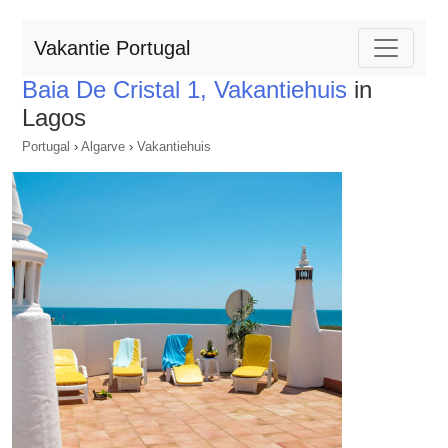
Vakantie Portugal
Baia De Cristal 1, Vakantiehuis
in
Lagos
Portugal
›
Algarve
›
Vakantiehuis