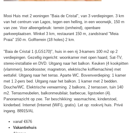
Mooi Huis met 2 woningen "Baia de Cristal", van 3 verdiepingen. 3 km
van het centrum van Lagos, tegen een helling, in een woonwijk, 150 m
van zee. Voor alleengebruik: terrein (omheind), openbare
parkeerplaatsen. Winkel 3 km, restaurant 150 m, zandstrand "Meia
Praia" 150 m. Golfterrein (18 holes) 2 km.
"Baia de Cristal 1 (LGS170)", huis in een rij 3-kamers 100 m2 op 2
verdiepingen. Gezellig ingericht: woonkamer met open haard, Sat-TV,
stereo-installatie en DVD. Uitgang naar het balkon. Keuken (4 kookpitten
(vlammen), broodrooster, magnetron, elektrische koffiemachine) met
eettafel. Uitgang naar het terras. Aparte WC. Bovenverdieping: 1 kamer
met 1 2-pers bed. Uitgang naar het balkon. 1 kamer met 2 bedden.
Douche/WC. Elektrische verwarming. 2 balkons, 2 terrassen, tuin 140
m2. Terrasmeubelen, balkonmeubilair, barbecue, ligstoelen (4).
Panoramazicht op zee. Ter beschikking: wasmachine, kinderstoel,
kinderbed. Internet (Internet (WiFi), gratis). Let op: rookvrij huis. Privé
ingang. 88915/AL
vanaf
€676
Vakantiehuis