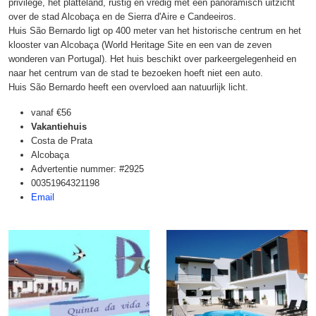
privilege, het platteland, rustig en vredig met een panoramisch uitzicht
over de stad Alcobaça en de Sierra d'Aire e Candeeiros.
Huis São Bernardo ligt op 400 meter van het historische centrum en het
klooster van Alcobaça (World Heritage Site en een van de zeven
wonderen van Portugal). Het huis beschikt over parkeergelegenheid en
naar het centrum van de stad te bezoeken hoeft niet een auto.
Huis São Bernardo heeft een overvloed aan natuurlijk licht.
vanaf
€56
Vakantiehuis
Costa de Prata
Alcobaça
Advertentie nummer: #2925
00351964321198
Email