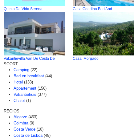
Quinta Da Vida Serena
Casa Ceedina Bed And
Vakantievilla Aan De Costa De
Casal Morgado
SOORT
Camping
(22)
Bed en breakfast
(44)
Hotel
(133)
Appartement
(156)
Vakantiehuis
(377)
Chalet
(1)
REGIOS
Algarve
(463)
Coimbra
(9)
Costa Verde
(10)
Costa de Lisboa
(49)