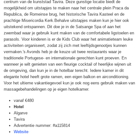
centrum van de kunststad Tavira. Deze gunstige locatie biedt de
mogelijkheid om uitstapjes te maken naar het centrale plein Praca da
Republica, de Romeinse brug, het historische Tavira Kasteel en de
prachtige Misericordia Kerk.Behalve uitstapjes maken kun je hier ook
uitstekend ontspannen. Dit doe je in de Satsange Spa of aan het
zwembad waar je gebruik kunt maken van de comfortabele ligstoelen en
parasols. Voor kinderen is er de Kids Club waar het animatieteam leuke
activiteiten organiseert, zodat zij zich met leeftijdsgenootjes kunnen
vermaken.'s Avonds heb je de keuze uit twee restaurants waar je
traditionele Portugese- en internationale gerechten kunt proeven. En
wanneer je wilt genieten van een fleurige cocktail of heerlijke wijnen uit
de omgeving, dan kun je in de hotelbar terecht. Iedere kamer in dit
elegante hotel heeft grote ramen, een eigen balkon en airconditioning.
Voor het ultieme vakantiegevoel kun je ook nog eens gebruik maken van
massagebehandelingen op je eigen hotelkamer.
vanaf
€480
Hotel
Algarve
Tavira
Advertentie nummer: #a115814
Website