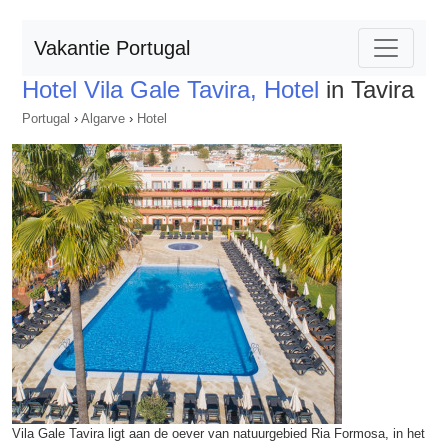
Vakantie Portugal
Hotel Vila Gale Tavira, Hotel
in Tavira
Portugal
›
Algarve
›
Hotel
Vila Gale Tavira ligt aan de oever van natuurgebied Ria Formosa, in het