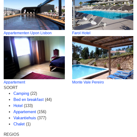
Appartementen Upon Lisbon
Farol Hotel
Appartement
Monte Vale Pereiro
SOORT
Camping
(22)
Bed en breakfast
(44)
Hotel
(133)
Appartement
(156)
Vakantiehuis
(377)
Chalet
(1)
REGIOS