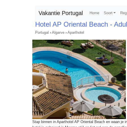
Vakantie Portugal
Home
Soort
Reg
Hotel AP Oriental Beach - Adul
Portugal
›
Algarve
›
Aparthotel
Stap binnen in Aparthotel AP Oriental Beach en waan je i