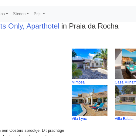
ios
Steden
Prijs
ts Only, Aparthotel
in Praia da Rocha
Mimosa
Casa Milhaf
Vila Lynx
Villa Balaia
n een Oosters sprookje. Dit prachtige