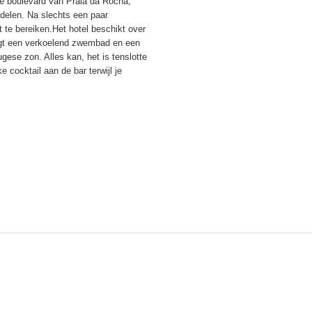
ige boulevard van Praia da Rocha,
ndelen. Na slechts een paar
t te bereiken.Het hotel beschikt over
ligt een verkoelend zwembad en een
ugese zon. Alles kan, het is tenslotte
 cocktail aan de bar terwijl je