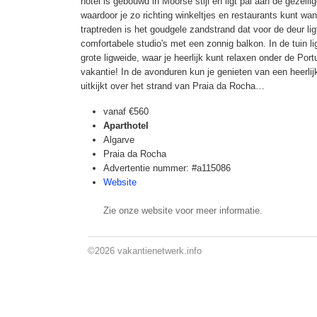
hotel is gebouwd in Moorse stijl en ligt pal aan de gezell
waardoor je zo richting winkeltjes en restaurants kunt wa
traptreden is het goudgele zandstrand dat voor de deur lig
comfortabele studio's met een zonnig balkon. In de tuin 
grote ligweide, waar je heerlijk kunt relaxen onder de Port
vakantie! In de avonduren kun je genieten van een heerlijke
uitkijkt over het strand van Praia da Rocha…
vanaf
€560
Aparthotel
Algarve
Praia da Rocha
Advertentie nummer: #a115086
Website
Zie onze website voor meer informatie.
©2026
vakantienetwerk.info