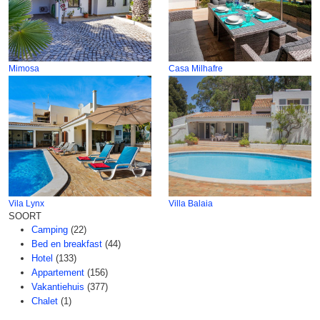
Mimosa
Casa Milhafre
Vila Lynx
Villa Balaia
SOORT
Camping
(22)
Bed en breakfast
(44)
Hotel
(133)
Appartement
(156)
Vakantiehuis
(377)
Chalet
(1)