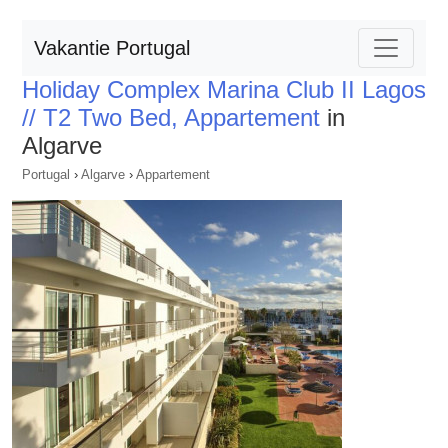
Vakantie Portugal
Holiday Complex Marina Club II Lagos
// T2 Two Bed, Appartement
in
Algarve
Portugal
›
Algarve
›
Appartement