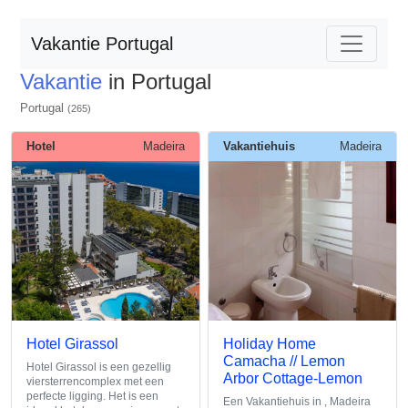
Vakantie Portugal
Vakantie
in Portugal
Portugal
(265)
Hotel
Madeira
Vakantiehuis
Madeira
Hotel Girassol
Holiday Home
Camacha // Lemon
Hotel Girassol is een gezellig
Arbor Cottage-Lemon
viersterrencomplex met een
perfecte ligging. Het is een
Een Vakantiehuis in , Madeira