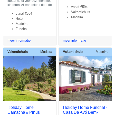
ideaal hotel voor gezinnen met
kinderen. Al wandelend door de
vanaf
€594
Vakantiehuis
vanaf
€564
Madeira
Hotel
Madeira
Funchal
meer informatie
meer informatie
Vakantiehuis
Madeira
Vakantiehuis
Madeira
Holiday Home
Holiday Home Funchal -
Camacha // Pinus
Casa Da Avó Bem-