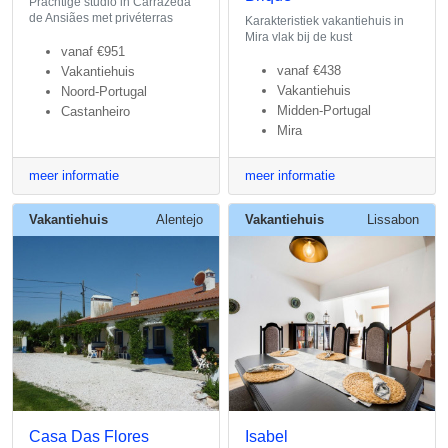
Prachtige studio in Carrazeda
de Ansiães met privéterras
Karakteristiek vakantiehuis in
Mira vlak bij de kust
vanaf
€951
vanaf
€438
Vakantiehuis
Vakantiehuis
Noord-Portugal
Midden-Portugal
Castanheiro
Mira
meer informatie
meer informatie
Vakantiehuis
Alentejo
Vakantiehuis
Lissabon
Casa Das Flores
Isabel