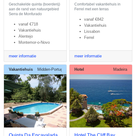
Geschakelde quinta (boerderij)
Comfortabel vakantiehuis in
aan de rand van natuurgebied
Ferrel met een terras
Serra de Monfurado
vanaf
€842
vanaf
€718
Vakantiehuis
Vakantiehuis
Lissabon
Alentejo
Ferrel
Montemor-o-Novo
meer informatie
meer informatie
Vakantiehuis
Midden-Portugal
Hotel
Madeira
Quinta Da Encavalada
Hotel The Cliff Bay