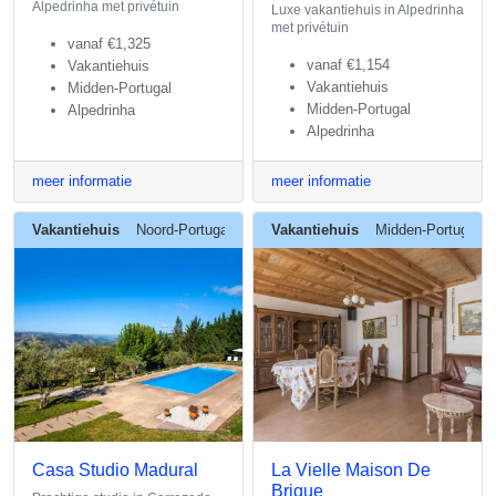
Alpedrinha met privétuin
Luxe vakantiehuis in Alpedrinha
met privétuin
vanaf
€1,325
vanaf
€1,154
Vakantiehuis
Vakantiehuis
Midden-Portugal
Midden-Portugal
Alpedrinha
Alpedrinha
meer informatie
meer informatie
Vakantiehuis
Noord-Portugal
Vakantiehuis
Midden-Portugal
Casa Studio Madural
La Vielle Maison De
Brique