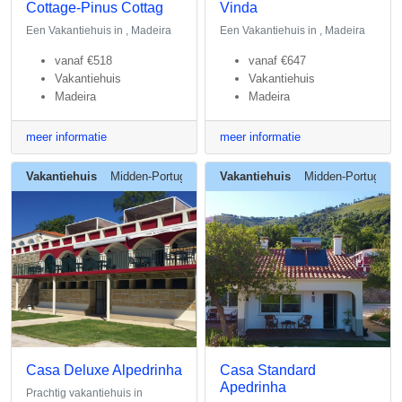
Cottage-Pinus Cottag
Vinda
Een Vakantiehuis in , Madeira
Een Vakantiehuis in , Madeira
vanaf
€518
vanaf
€647
Vakantiehuis
Vakantiehuis
Madeira
Madeira
meer informatie
meer informatie
Vakantiehuis
Midden-Portugal
Vakantiehuis
Midden-Portugal
Casa Deluxe Alpedrinha
Casa Standard
Apedrinha
Prachtig vakantiehuis in