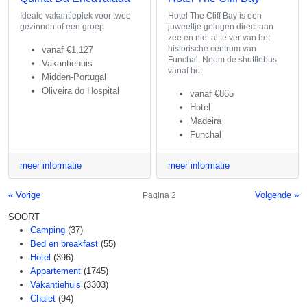
Ideale vakantieplek voor twee
Hotel The Cliff Bay is een
gezinnen of een groep
juweeltje gelegen direct aan
zee en niet al te ver van het
historische centrum van
vanaf
€1,127
Funchal. Neem de shuttlebus
Vakantiehuis
vanaf het
Midden-Portugal
Oliveira do Hospital
vanaf
€865
Hotel
Madeira
Funchal
meer informatie
meer informatie
« Vorige
Volgende »
Pagina 2
SOORT
Camping
(37)
Bed en breakfast
(55)
Hotel
(396)
Appartement
(1745)
Vakantiehuis
(3303)
Chalet
(94)